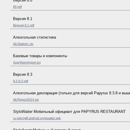
Версия 8.0
80.pdf
Версия 8.1
Версия 8.1.pdf
Алкогольная статистика
AlcStatistic.xls
Базовые товары и компоненты
SuprWareImport.txt
Версия 8.3
8.2-8.3.pdf
Алкогольная декларация (только для версий Papyrus 8.3.8 и выш
AlcReport2014.xls
StyloWaiter Мобильный официант для PAPYRUS RESTAURANT
ru.petroglif.android.stylowaiter.apk