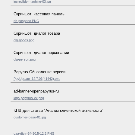
incredible-machine-03.jpg
Скриншот: кассовая панель
sh-pospane.PNG
Скриншот: диалог товара
dlg-goods.png
Скриншот: диалог персоналии
dlg-person.png
Papyrus Обновление версии
PpyUpdate_12.7.01(41442).exe
ad-banner-openpapyrus-ru
logo-papyrus-vk.png
КПВ для статьи "Анализ клиентской активности"
customer-base-01.jpg
caa-distr-34-30.5-12.2.PNG