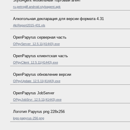
StyloAgent Мобильный торговый агент
ru.petroglif.android.styloagent.apk
Алкогольная декларация для версии формата 4.31
AlcReport2015-431.xls
OpenPapyrus серверная часть
OPpyServer_12.5.11(41443).exe
OpenPapyrus клиентская часть
OPpyClient_12.5.11(41443).exe
OpenPapyrus обновление версии
OPpyUpdate_12.5.11(41443).exe
OpenPapyrus JobServer
OPpyJobSrvr_12.5.11(41443).exe
Логотип Papyrus png 228x256
logo-papyrus-256.png