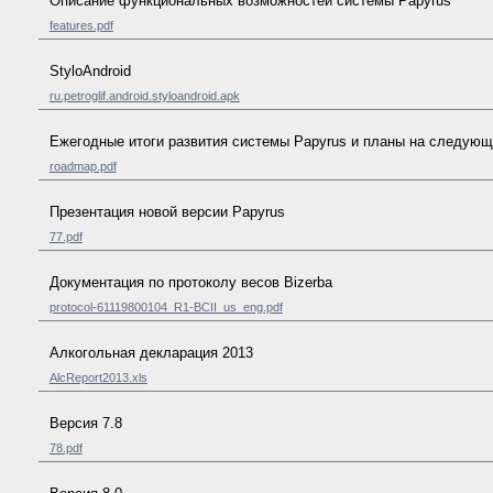
Описание функциональных возможностей системы Papyrus
features.pdf
StyloAndroid
ru.petroglif.android.styloandroid.apk
Ежегодные итоги развития системы Papyrus и планы на следующ
roadmap.pdf
Презентация новой версии Papyrus
77.pdf
Документация по протоколу весов Bizerba
protocol-61119800104_R1-BCII_us_eng.pdf
Алкогольная декларация 2013
AlcReport2013.xls
Версия 7.8
78.pdf