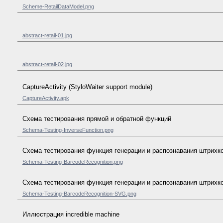
Scheme-RetailDataModel.png
abstract-retail-01.jpg
abstract-retail-02.jpg
CaptureActivity (StyloWaiter support module)
CaptureActivity.apk
Схема тестирования прямой и обратной функций
Schema-Testing-InverseFunction.png
Схема тестирования функция генерации и распознавания штрихк
Schema-Testing-BarcodeRecognition.png
Схема тестирования функция генерации и распознавания штрихк
Schema-Testing-BarcodeRecognition-SVG.png
Иллюстрация incredible machine