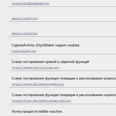
Scheme-RetailDataModel.png
abstract-retail-01.jpg
abstract-retail-02.jpg
CaptureActivity (StyloWaiter support module)
CaptureActivity.apk
Схема тестирования прямой и обратной функций
Schema-Testing-InverseFunction.png
Схема тестирования функция генерации и распознавания штрихк
Schema-Testing-BarcodeRecognition.png
Схема тестирования функция генерации и распознавания штрихк
Schema-Testing-BarcodeRecognition-SVG.png
Иллюстрация incredible machine