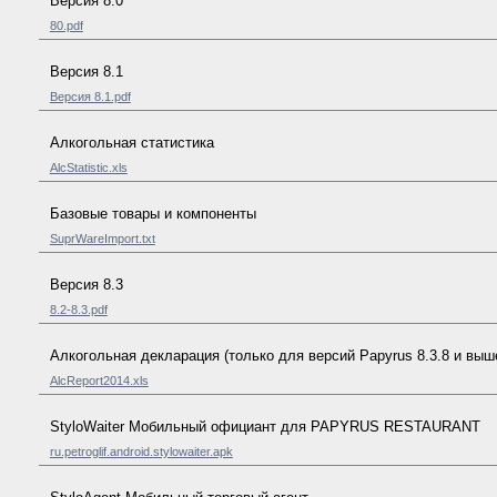
Версия 8.0
80.pdf
Версия 8.1
Версия 8.1.pdf
Алкогольная статистика
AlcStatistic.xls
Базовые товары и компоненты
SuprWareImport.txt
Версия 8.3
8.2-8.3.pdf
Алкогольная декларация (только для версий Papyrus 8.3.8 и выш
AlcReport2014.xls
StyloWaiter Мобильный официант для PAPYRUS RESTAURANT
ru.petroglif.android.stylowaiter.apk