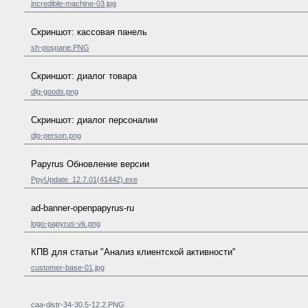
incredible-machine-03.jpg
Скриншот: кассовая панель
sh-pospane.PNG
Скриншот: диалог товара
dlg-goods.png
Скриншот: диалог персоналии
dlg-person.png
Papyrus Обновление версии
PpyUpdate_12.7.01(41442).exe
ad-banner-openpapyrus-ru
logo-papyrus-vk.png
КПВ для статьи "Анализ клиентской активности"
customer-base-01.jpg
caa-distr-34-30.5-12.2.PNG