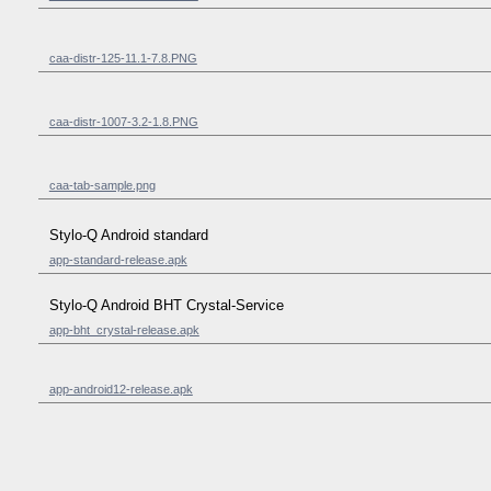
caa-distr-125-11.1-7.8.PNG
caa-distr-1007-3.2-1.8.PNG
caa-tab-sample.png
Stylo-Q Android standard
app-standard-release.apk
Stylo-Q Android BHT Crystal-Service
app-bht_crystal-release.apk
app-android12-release.apk