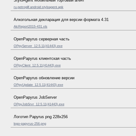
StyloAgent Мобильный торговый агент
ru.petroglif.android.styloagent.apk
Алкогольная декларация для версии формата 4.31
AlcReport2015-431.xls
OpenPapyrus серверная часть
OPpyServer_12.5.11(41443).exe
OpenPapyrus клиентская часть
OPpyClient_12.5.11(41443).exe
OpenPapyrus обновление версии
OPpyUpdate_12.5.11(41443).exe
OpenPapyrus JobServer
OPpyJobSrvr_12.5.11(41443).exe
Логотип Papyrus png 228x256
logo-papyrus-256.png