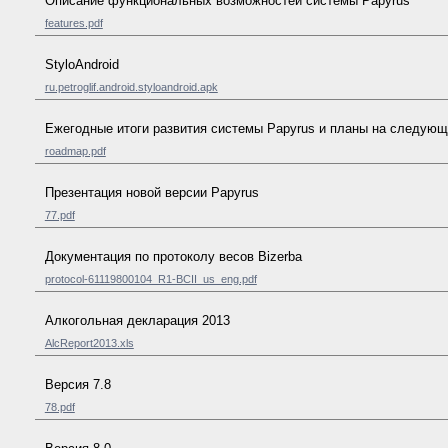
Описание функциональных возможностей системы Papyrus
features.pdf
StyloAndroid
ru.petroglif.android.styloandroid.apk
Ежегодные итоги развития системы Papyrus и планы на следующ
roadmap.pdf
Презентация новой версии Papyrus
77.pdf
Документация по протоколу весов Bizerba
protocol-61119800104_R1-BCII_us_eng.pdf
Алкогольная декларация 2013
AlcReport2013.xls
Версия 7.8
78.pdf