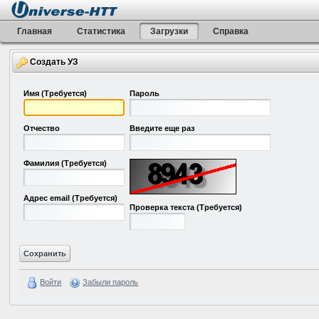
Главная
Статистика
Загрузки
Справка
Создать УЗ
Имя
(Требуется)
Пароль
Отчество
Введите еще раз
Фамилия
(Требуется)
Адрес email
(Требуется)
Проверка текста
(Требуется)
Войти
Забыли пароль