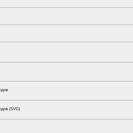
кодов
одов (SVG)