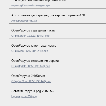
StyloAgent Мобильный торговый агент
ru.petroglif.android.styloagent.apk
Алкогольная декларация для версии формата 4.31
AlcReport2015-431.xls
OpenPapyrus серверная часть
OPpyServer_12.5.11(41443).exe
OpenPapyrus клиентская часть
OPpyClient_12.5.11(41443).exe
OpenPapyrus обновление версии
OPpyUpdate_12.5.11(41443).exe
OpenPapyrus JobServer
OPpyJobSrvr_12.5.11(41443).exe
Логотип Papyrus png 228x256
logo-papyrus-256.png