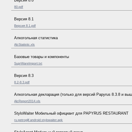
Версия 8.0
80.pdf
Версия 8.1
Версия 8.1.pdf
Алкогольная статистика
AlcStatistic.xls
Базовые товары и компоненты
SuprWareImport.txt
Версия 8.3
8.2-8.3.pdf
Алкогольная декларация (только для версий Papyrus 8.3.8 и выш
AlcReport2014.xls
StyloWaiter Мобильный официант для PAPYRUS RESTAURANT
ru.petroglif.android.stylowaiter.apk