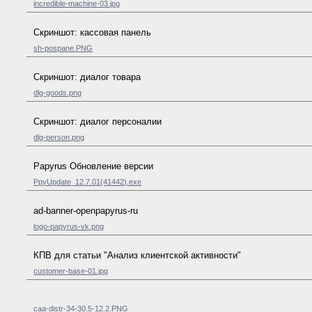
incredible-machine-03.jpg
Скриншот: кассовая панель
sh-pospane.PNG
Скриншот: диалог товара
dlg-goods.png
Скриншот: диалог персоналии
dlg-person.png
Papyrus Обновление версии
PpyUpdate_12.7.01(41442).exe
ad-banner-openpapyrus-ru
logo-papyrus-vk.png
КПВ для статьи "Анализ клиентской активности"
customer-base-01.jpg
caa-distr-34-30.5-12.2.PNG