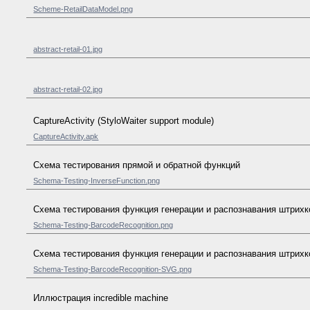
Scheme-RetailDataModel.png
abstract-retail-01.jpg
abstract-retail-02.jpg
CaptureActivity (StyloWaiter support module)
CaptureActivity.apk
Схема тестирования прямой и обратной функций
Schema-Testing-InverseFunction.png
Схема тестирования функция генерации и распознавания штрих
Schema-Testing-BarcodeRecognition.png
Схема тестирования функция генерации и распознавания штрихк
Schema-Testing-BarcodeRecognition-SVG.png
Иллюстрация incredible machine