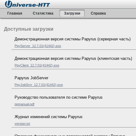
Главная
Статистика
Загрузки
Справка
Доступные загрузки
Демонстрационная версия системы Papyrus (серверная часть)
PpyServer_12.7.01(41442).exe
Демонстрационная версия системы Papyrus (клиентская часть)
PpyClient_12.7.01(41442).exe
Papyrus JobServer
PpyJobSrvr_12.7.01(41442).exe
Руководство пользователя по системе Papyrus
ppmanual.pdf
Журнал изменений системы Papyrus
version.txt