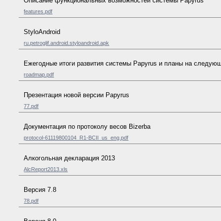
Описание функциональных возможностей системы Papyrus
features.pdf
StyloAndroid
ru.petroglif.android.styloandroid.apk
Ежегодные итоги развития системы Papyrus и планы на следую
roadmap.pdf
Презентация новой версии Papyrus
77.pdf
Документация по протоколу весов Bizerba
protocol-61119800104_R1-BCII_us_eng.pdf
Алкогольная декларация 2013
AlcReport2013.xls
Версия 7.8
78.pdf