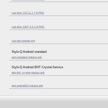
caa-distr-125-11.1-7.8.PNG
caa-distr-1007-3.2-1.8.PNG
caa-tab-sample.png
Stylo-Q Android standard
app-standard-release.apk
Stylo-Q Android BHT Crystal-Service
app-bht_crystal-release.apk
app-android12-release.apk