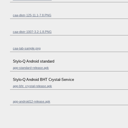
caa-distr-125-11.1-7.8.PNG
caa-distr-1007-3.2-1.8.PNG
caa-tab-sample.png
Stylo-Q Android standard
app-standard-release.apk
Stylo-Q Android BHT Crystal-Service
app-bht_crystal-release.apk
app-android12-release.apk