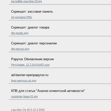
incredible-machine-03.jpg
Скриншот: кассовая панель
sh-pospane.PNG
Скриншот: диалог товара
dlg-goods.png
Скриншот: диалог персоналии
dlg-person.png
Papyrus Обновление версии
PpyUpdate_12.7.01(41442).exe
ad-banner-openpapyrus-ru
logo-papyrus-vk.png
КПВ для статьи "Анализ клиентской активности"
customer-base-01.jpg
caa-distr-34-30.5-12.2.PNG