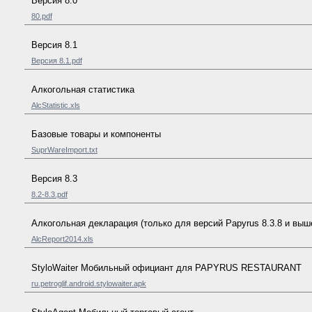
Версия 8.0
80.pdf
Версия 8.1
Версия 8.1.pdf
Алкогольная статистика
AlcStatistic.xls
Базовые товары и компоненты
SuprWareImport.txt
Версия 8.3
8.2-8.3.pdf
Алкогольная декларация (только для версий Papyrus 8.3.8 и выш
AlcReport2014.xls
StyloWaiter Мобильный официант для PAPYRUS RESTAURANT
ru.petroglif.android.stylowaiter.apk