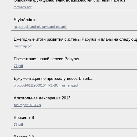
Описание функциональных возможностей системы Papyrus
features.pdf
StyloAndroid
ru.petroglif.android.styloandroid.apk
Ежегодные итоги развития системы Papyrus и планы на следующ
roadmap.pdf
Презентация новой версии Papyrus
77.pdf
Документация по протоколу весов Bizerba
protocol-61119800104_R1-BCII_us_eng.pdf
Алкогольная декларация 2013
AlcReport2013.xls
Версия 7.8
78.pdf