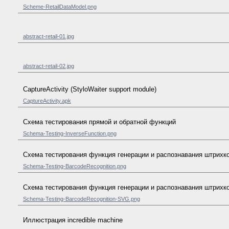
Scheme-RetailDataModel.png
abstract-retail-01.jpg
abstract-retail-02.jpg
CaptureActivity (StyloWaiter support module)
CaptureActivity.apk
Схема тестирования прямой и обратной функций
Schema-Testing-InverseFunction.png
Схема тестирования функция генерации и распознавания штрихк
Schema-Testing-BarcodeRecognition.png
Схема тестирования функция генерации и распознавания штрихк
Schema-Testing-BarcodeRecognition-SVG.png
Иллюстрация incredible machine