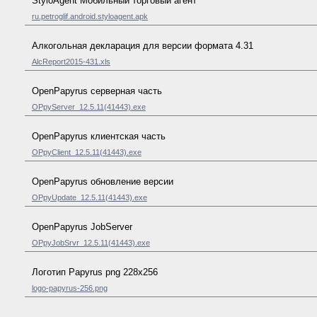
StyloAgent Мобильный торговый агент
ru.petroglif.android.styloagent.apk
Алкогольная декларация для версии формата 4.31
AlcReport2015-431.xls
OpenPapyrus серверная часть
OPpyServer_12.5.11(41443).exe
OpenPapyrus клиентская часть
OPpyClient_12.5.11(41443).exe
OpenPapyrus обновление версии
OPpyUpdate_12.5.11(41443).exe
OpenPapyrus JobServer
OPpyJobSrvr_12.5.11(41443).exe
Логотип Papyrus png 228x256
logo-papyrus-256.png