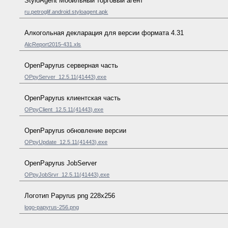
StyloAgent Мобильный торговый агент
ru.petroglif.android.styloagent.apk
Алкогольная декларация для версии формата 4.31
AlcReport2015-431.xls
OpenPapyrus серверная часть
OPpyServer_12.5.11(41443).exe
OpenPapyrus клиентская часть
OPpyClient_12.5.11(41443).exe
OpenPapyrus обновление версии
OPpyUpdate_12.5.11(41443).exe
OpenPapyrus JobServer
OPpyJobSrvr_12.5.11(41443).exe
Логотип Papyrus png 228x256
logo-papyrus-256.png