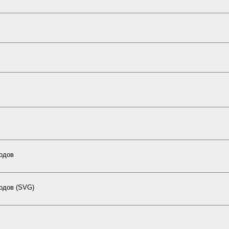
кодов
одов (SVG)