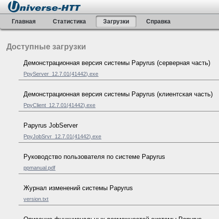
Главная
Статистика
Загрузки
Справка
Доступные загрузки
Демонстрационная версия системы Papyrus (серверная часть)
PpyServer_12.7.01(41442).exe
Демонстрационная версия системы Papyrus (клиентская часть)
PpyClient_12.7.01(41442).exe
Papyrus JobServer
PpyJobSrvr_12.7.01(41442).exe
Руководство пользователя по системе Papyrus
ppmanual.pdf
Журнал изменений системы Papyrus
version.txt