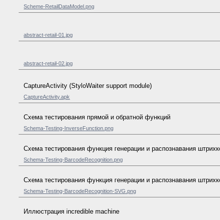
Scheme-RetailDataModel.png
abstract-retail-01.jpg
abstract-retail-02.jpg
CaptureActivity (StyloWaiter support module)
CaptureActivity.apk
Схема тестирования прямой и обратной функций
Schema-Testing-InverseFunction.png
Схема тестирования функция генерации и распознавания штрих
Schema-Testing-BarcodeRecognition.png
Схема тестирования функция генерации и распознавания штрихк
Schema-Testing-BarcodeRecognition-SVG.png
Иллюстрация incredible machine