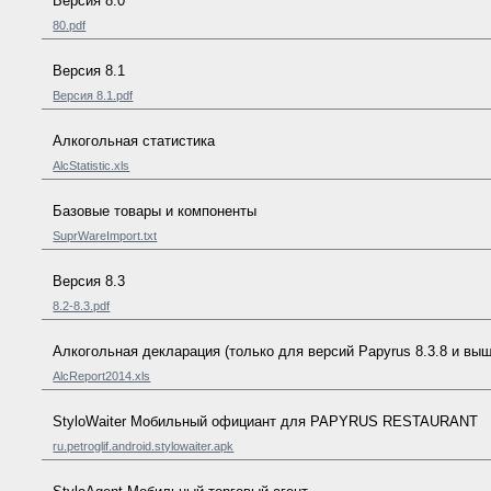
Версия 8.0
80.pdf
Версия 8.1
Версия 8.1.pdf
Алкогольная статистика
AlcStatistic.xls
Базовые товары и компоненты
SuprWareImport.txt
Версия 8.3
8.2-8.3.pdf
Алкогольная декларация (только для версий Papyrus 8.3.8 и выш
AlcReport2014.xls
StyloWaiter Мобильный официант для PAPYRUS RESTAURANT
ru.petroglif.android.stylowaiter.apk