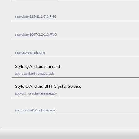
caa-distr-125-11.1-7.8.PNG
caa-distr-1007-3.2-1.8.PNG
caa-tab-sample.png
Stylo-Q Android standard
app-standard-release.apk
Stylo-Q Android BHT Crystal-Service
app-bht_crystal-release.apk
app-android12-release.apk