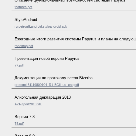
Описание функциональных возможностей системы Papyrus
features.pdf
StyloAndroid
ru.petroglif.android.styloandroid.apk
Ежегодные итоги развития системы Papyrus и планы на следую
roadmap.pdf
Презентация новой версии Papyrus
77.pdf
Документация по протоколу весов Bizerba
protocol-61119800104_R1-BCII_us_eng.pdf
Алкогольная декларация 2013
AlcReport2013.xls
Версия 7.8
78.pdf