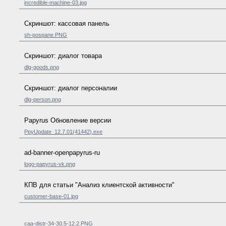
incredible-machine-03.jpg
Скриншот: кассовая панель
sh-pospane.PNG
Скриншот: диалог товара
dlg-goods.png
Скриншот: диалог персоналии
dlg-person.png
Papyrus Обновление версии
PpyUpdate_12.7.01(41442).exe
ad-banner-openpapyrus-ru
logo-papyrus-vk.png
КПВ для статьи "Анализ клиентской активности"
customer-base-01.jpg
caa-distr-34-30.5-12.2.PNG