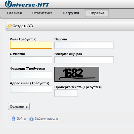
Главная
Статистика
Загрузки
Справка
Создать УЗ
Имя
(Требуется)
Пароль
Отчество
Введите еще раз
Фамилия
(Требуется)
Адрес email
(Требуется)
Проверка текста
(Требуется)
Войти
Забыли пароль