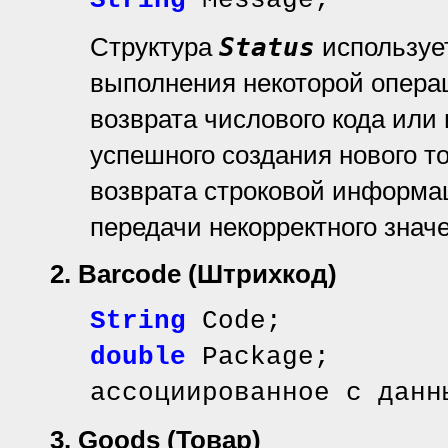
String
Message;
Структура
Status
использует
выполнения некоторой опера
возврата числового кода или
успешного создания нового т
возврата строковой информац
передачи некорректного значе
2. Barcode
(Штрихкод)
String
Code; /
double
Package; /
ассоциированное с данн
3.
Goods (Товар)