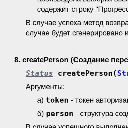
содержит строку "Прогресс
В случае успеха метод возвр
случае будет сгенерировано 
8.
createPerson (Создание пер
Status
createPerson(
St
Аргументы:
а)
token
- токен авториз
б)
person
- структура со
В случае успешного выполне