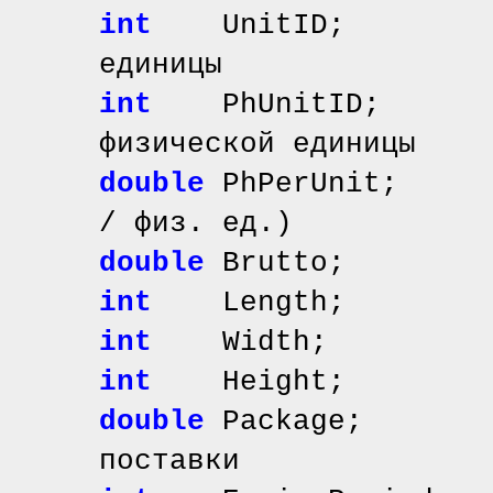
int
UnitID; // и
единицы
int
PhUnitID; /
физической единицы
double
PhPerUnit; /
/ физ. ед.)
double
Brutto; /
int
Length; //
int
Width; //
int
Height; //
double
Package; /
поставки