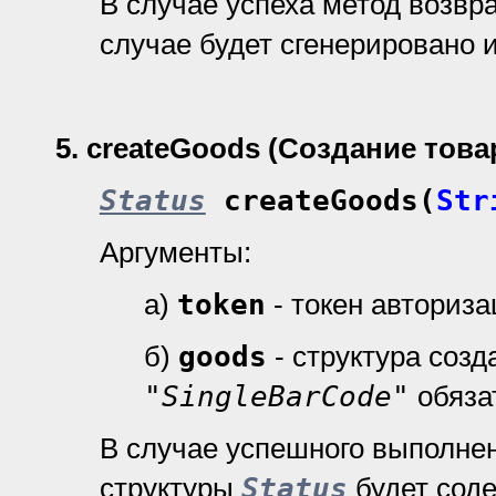
В случае успеха метод возвр
случае будет сгенерировано 
5.
createGoods (Создание това
Status
createGoods(
Str
Аргументы:
а)
token
- токен авториз
б)
goods
- структура созд
"SingleBarCode"
обяза
В случае успешного выполне
структуры
Status
будет сод