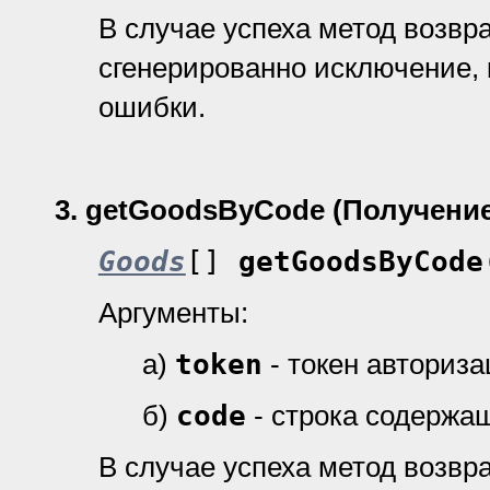
В случае успеха метод возвр
cгенерированно исключение, 
ошибки.
3.
getGoodsByCode (Получение
Goods
[]
getGoodsByCode
Аргументы:
а)
token
- токен авториз
б)
code
- строка содержа
В случае успеха метод возвр