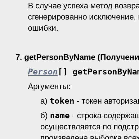
В случае успеха метод возвр
cгенерированно исключение, 
ошибки.
7
.
getPersonByName (Получени
Person
[] getPersonByNa
Аргументы:
а)
token
- токен авториз
б)
name
- строка содержа
осуществляется по подстро
произведена выборка все