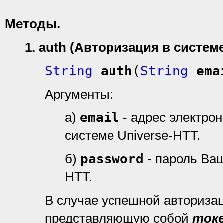
Методы
.
1. auth (Авторизация в систем
String
auth
(
String
ema
Аргументы:
а)
email
- адрес электро
системе Universe-HTT.
б)
password
- пароль Ваш
HTT.
В случае успешной авториза
представляющую собой
ток