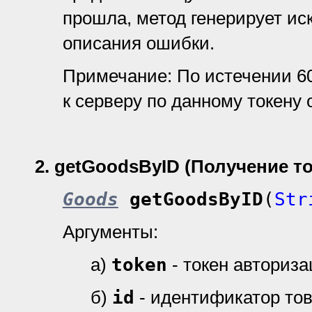
прошла, метод генерирует ис
описания ошибки.
Примечание: По истечении 6
к серверу по данному токену 
2.
getGoodsByID (Получение т
Goods
getGoodsByID
(
Str
Аргументы:
а)
token
- токен авториз
б)
id
- идентификатор тов