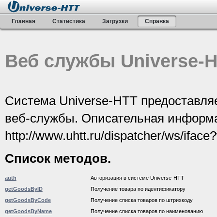
Главная
Статистика
Загрузки
Справка
Веб службы Universe-
Система Universe-HTT предоставляе
веб-службы. Описательная информа
http://www.uhtt.ru/dispatcher/ws/iface
Список методов.
auth
Авторизация в системе Universe-HTT
getGoodsByID
Получение товара по идентификатору
getGoodsByCode
Получение списка товаров по штрихкоду
getGoodsByName
Получение списка товаров по наименованию