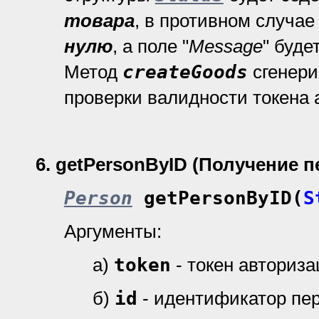
товара
, в противном случа
нулю
, а поле "
Message
" буде
Метод
createGoods
сгенери
проверки валидности токена 
6
.
getPersonByID (Получение 
Person
getPersonByID(
S
Аргументы:
а)
token
- токен авториз
б)
id
- идентификатор пе