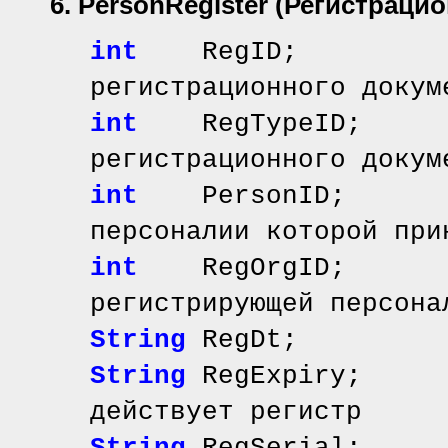
6. PersonRegister
(Регистраци
int
RegID; // 
регистрационного докум
int
RegTypeID; /
регистрационного докум
int
PersonID; /
персоналии которой при
int
RegOrgID; /
регистрирующей персона
String
RegDt; //
String
RegExpiry; 
действует регистр