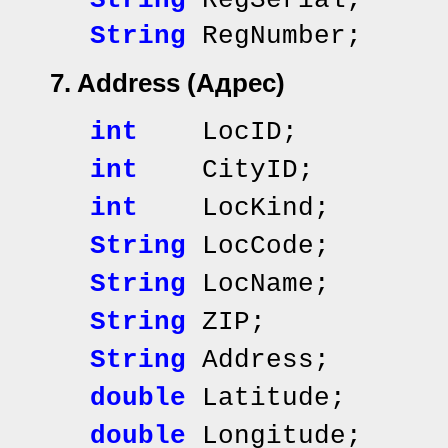
String
RegSerial; 
String
RegNumber
7. Address
(Адрес)
int
LocID; // и
int
CityID
int
LocKind; /
String
LocCode;
String
LocName; /
String
ZIP; //
String
Address; /
double
Latitude;
double
Longitude;