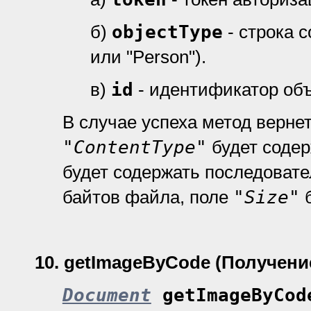
б)
objectType
- строка 
или "Person").
в)
id
- идентификатор объ
В случае успеха метод верне
"ContentType"
будет содер
будет содержать последоват
байтов файла, поле
"Size"
б
10.
getImageByCode (Получени
Document
getImageByCod