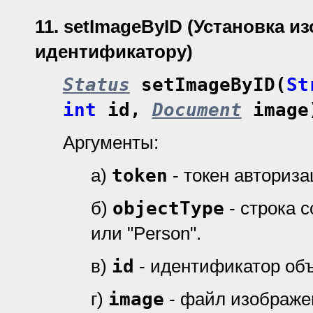
11.
setImageByID (Установка и
идентификатору)
Status
setImageByID(
St
int
id,
Document
image
Аргументы:
а)
token
- токен авториз
б)
objectType
- строка 
или "Person".
в)
id
- идентификатор объ
г)
image
- файл изображе