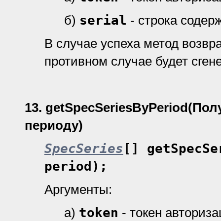
б)
serial
- строка содер
В случае успеха метод возвр
противном случае будет сген
13.
getSpecSeriesByPeriod
(Пол
периоду)
SpecSeries
[] getSpecSe
period);
Аргументы:
а)
token
- токен авториз