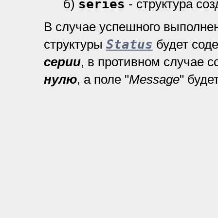
б)
series
- структура со
В случае успешного выполне
структуры
Status
будет сод
серии
, в противном случае 
нулю
, а поле "
Message
" буде