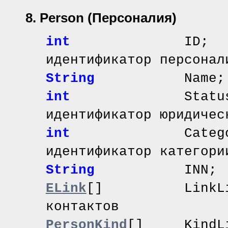
8. Person
(Персоналия)
int
ID
идентификатор персонал
String
Name; /
int
Statu
идентификатор юридичес
int
Catego
идентификатор категори
String
INN;
ELink
[]
LinkLi
контактов
PersonKind
[]
KindLi