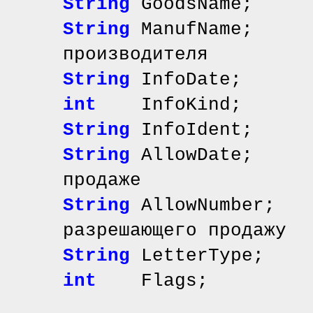
String
GoodsName; 
String
ManufName;
производителя
String
InfoDate; 
int
InfoKind; /
String
InfoIdent; 
String
AllowDate; 
продаже
String
AllowNumber;
разрешающего продажу
String
LetterTy
int
Flags;