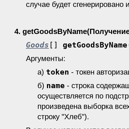
случае будет сгенерировано 
4.
getGoodsByName(Получение
Goods
[]
getGoodsByName
Аргументы:
а)
token
- токен авториз
б)
name
- строка содержа
осуществляется по подстро
произведена выборка все
строку "Хлеб").