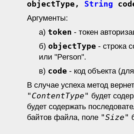
objectType,
String
cod
Аргументы:
а)
token
- токен авториз
б)
objectType
- строка 
или "Person".
в)
code
- код объекта (дл
В случае успеха метод верне
"ContentType"
будет содер
будет содержать последоват
байтов файла, поле
"Size"
б