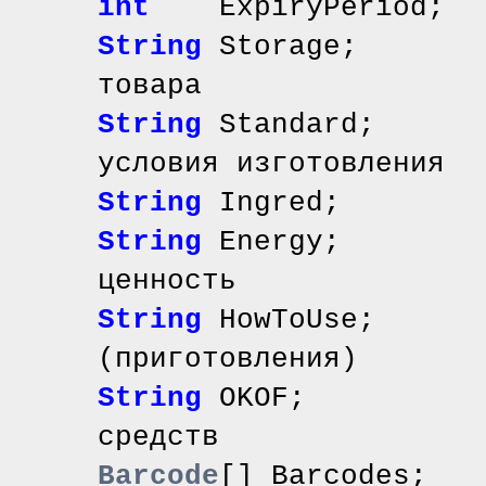
int
ExpiryPeriod; 
String
Storage; /
товара
String
Standard; /
условия изготовления
String
Ingred; /
String
Energy; /
ценность
String
HowToUse; /
(приготовления)
String
OKOF; // к
средств
Barcode
[] Barcodes