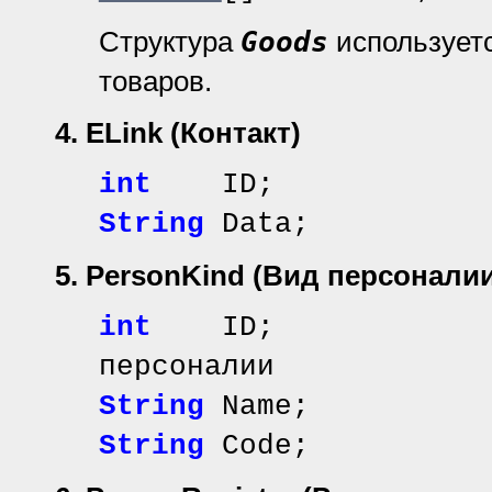
Структура
Goods
используетс
товаров.
4. ELink
(Контакт)
int
ID;
String
Data;
5. PersonKind
(Вид персоналии
int
ID; // иде
персоналии
String
Name; //
String
Code; /