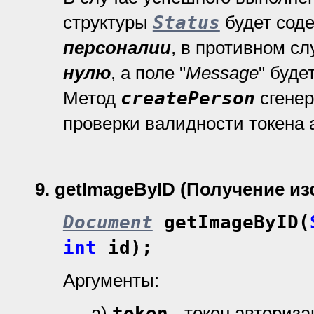
структуры
Status
будет сод
персоналии
, в противном с
нулю
, а поле "
Message
" буде
Метод
createPerson
сгенер
проверки валидности токена 
9.
getImageByID (Получение и
Document
getImageByID(
int
id);
Аргументы:
а)
token
- токен авториз