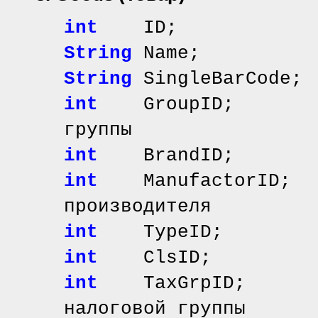
int
ID; // иде
String
Name; //
String
SingleBarCod
int
GroupID; // 
группы
int
BrandID; // 
int
ManufactorID;
производителя
int
TypeID; // 
int
ClsID; // и
int
TaxGrpID; /
налоговой группы