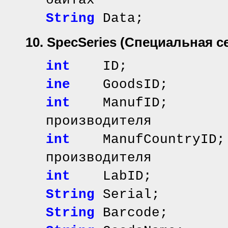
байтах
String
Data; /
10. SpecSeries
(Специальная с
int
ID; // иде
inе
GoodsID; // 
int
ManufID; //
производителя
int
ManufCountryID;
производителя
int
LabID;
String
Serial; /
String
Barcode; 