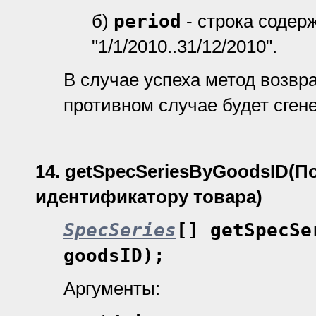
б)
period
- строка содер
"1/1/2010..31/12/2010".
В случае успеха метод возвр
противном случае будет сген
14.
getSpecSeriesByGoodsID
(П
идентификатору товара)
SpecSeries
[] getSpecSe
goodsID);
Аргументы: