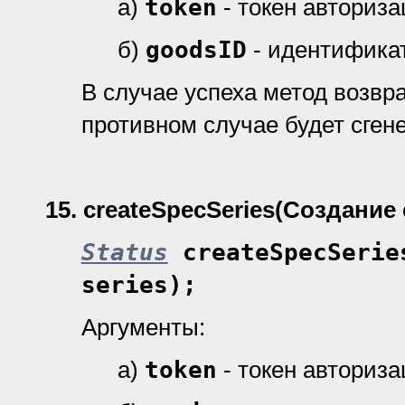
а)
token
- токен авториз
б)
goodsID
- идентификат
В случае успеха метод возвр
противном случае будет сген
15.
createSpecSeries
(Создание
Status
createSpecSerie
series);
Аргументы:
а)
token
- токен авториз