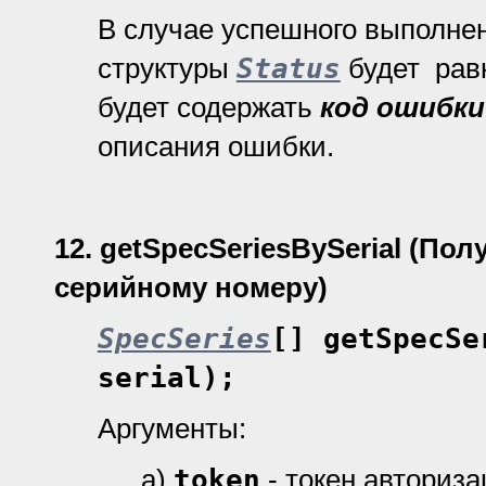
В случае успешного выполне
структуры
Status
будет рав
будет содержать
код ошибки
описания ошибки.
12.
getSpecSeriesBySerial
(Пол
серийному номеру)
SpecSeries
[] getSpecSe
serial);
Аргументы:
а)
token
- токен авториз