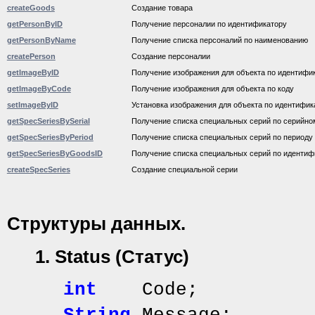
createGoods
Создание товара
getPersonByID
Получение персоналии по идентификатору
getPersonByName
Получение списка персоналий по наименованию
createPerson
Создание персоналии
getImageByID
Получение изображения для объекта по идентифи
getImageByCode
Получение изображения для объекта по коду
setImageByID
Установка изображения для объекта по идентифик
getSpecSeriesBySerial
Получение списка специальных серий по серийно
getSpecSeriesByPeriod
Получение списка специальных серий по периоду
getSpecSeriesByGoodsID
Получение списка специальных серий по идентиф
createSpecSeries
Создание специальной серии
Структуры
данных
.
1.
Status (Статус)
int
Code;