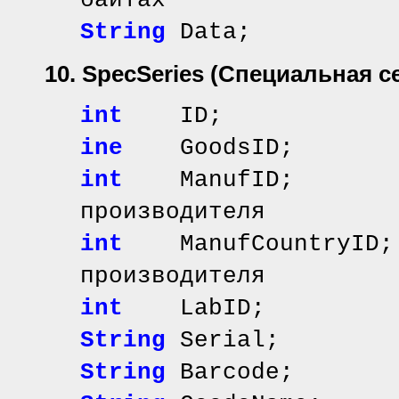
байтах
String
Data; /
10. SpecSeries
(Специальная с
int
ID; // иде
inе
GoodsID; // 
int
ManufID; //
производителя
int
ManufCountryID;
производителя
int
LabID;
String
Serial; /
String
Barcode; 