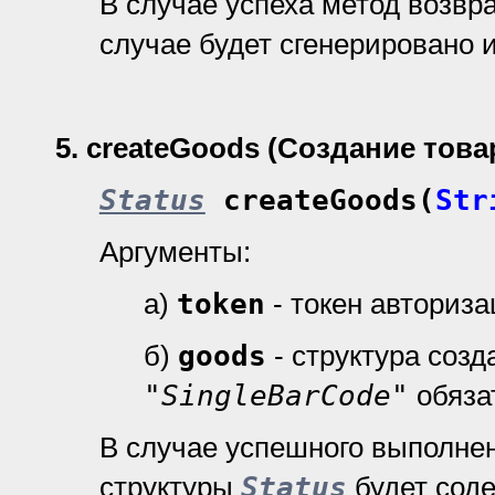
В случае успеха метод возвр
случае будет сгенерировано 
5.
createGoods (Создание това
Status
createGoods(
Str
Аргументы:
а)
token
- токен авториз
б)
goods
- структура созд
"SingleBarCode"
обяза
В случае успешного выполне
структуры
Status
будет сод