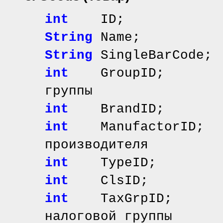
int
ID; // иде
String
Name; //
String
SingleBarCod
int
GroupID; // 
группы
int
BrandID; // 
int
ManufactorID;
производителя
int
TypeID; // 
int
ClsID; // и
int
TaxGrpID; /
налоговой группы