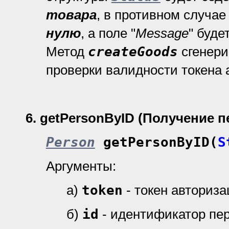
товара
, в противном случа
нулю
, а поле "
Message
" буде
Метод
createGoods
сгенери
проверки валидности токена 
6
.
getPersonByID (Получение 
Person
getPersonByID(
S
Аргументы:
а)
token
- токен авториз
б)
id
- идентификатор пе