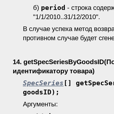
б)
period
- строка содер
"1/1/2010..31/12/2010".
В случае успеха метод возвр
противном случае будет сген
14.
getSpecSeriesByGoodsID
(П
идентификатору товара)
SpecSeries
[] getSpecSe
goodsID);
Аргументы: