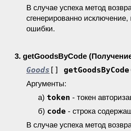
В случае успеха метод возвр
cгенерированно исключение, 
ошибки.
3.
getGoodsByCode (Получение
Goods
[]
getGoodsByCode
Аргументы:
а)
token
- токен авториз
б)
code
- строка содержа
В случае успеха метод возвр