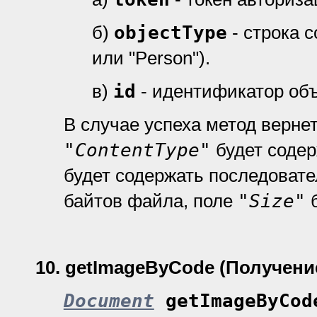
б)
objectType
- строка 
или "Person").
в)
id
- идентификатор объ
В случае успеха метод верне
"ContentType"
будет содер
будет содержать последоват
байтов файла, поле
"Size"
б
10.
getImageByCode (Получени
Document
getImageByCod