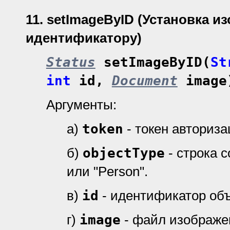
11.
setImageByID (Установка и
идентификатору)
Status
setImageByID(
St
int
id,
Document
image
Аргументы:
а)
token
- токен авториз
б)
objectType
- строка 
или "Person".
в)
id
- идентификатор объ
г)
image
- файл изображе