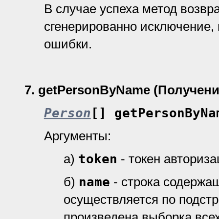
В случае успеха метод возвр
cгенерированно исключение, 
ошибки.
7
.
getPersonByName (Получени
Person
[] getPersonByNa
Аргументы:
а)
token
- токен авториз
б)
name
- строка содержа
осуществляется по подстро
произведена выборка все