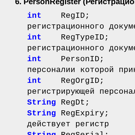
6. PersonRegister
(Регистраци
int
RegID; // 
регистрационного докум
int
RegTypeID; /
регистрационного докум
int
PersonID; /
персоналии которой при
int
RegOrgID; /
регистрирующей персона
String
RegDt; //
String
RegExpiry; 
действует регистр