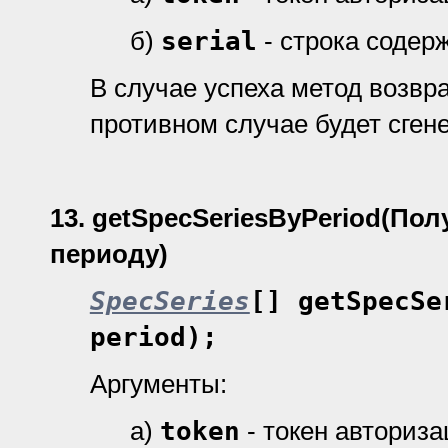
б)
serial
- строка содер
В случае успеха метод возвр
противном случае будет сген
13.
getSpecSeriesByPeriod
(Пол
периоду)
SpecSeries
[] getSpecSe
period);
Аргументы:
а)
token
- токен авториз