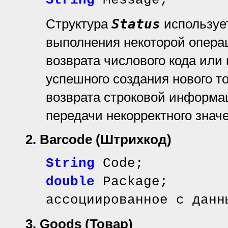
String
Message;
Структура
Status
использует
выполнения некоторой опера
возврата числового кода или
успешного создания нового т
возврата строковой информац
передачи некорректного значе
2. Barcode
(Штрихкод)
String
Code; /
double
Package; /
ассоциированное с данн
3.
Goods (Товар)