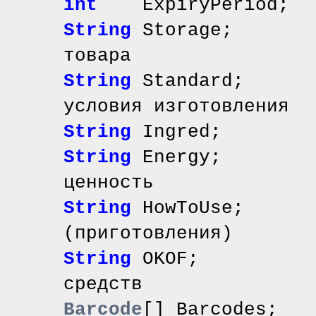
int
ExpiryPeriod; 
String
Storage; /
товара
String
Standard; /
условия изготовления
String
Ingred; /
String
Energy; /
ценность
String
HowToUse; /
(приготовления)
String
OKOF; // к
средств
Barcode
[] Barcodes