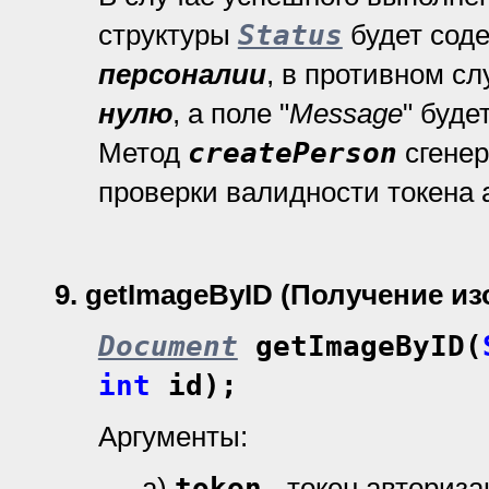
структуры
Status
будет сод
персоналии
, в противном с
нулю
, а поле "
Message
" буде
Метод
createPerson
сгенер
проверки валидности токена 
9.
getImageByID (Получение и
Document
getImageByID(
int
id);
Аргументы:
а)
token
- токен авториз