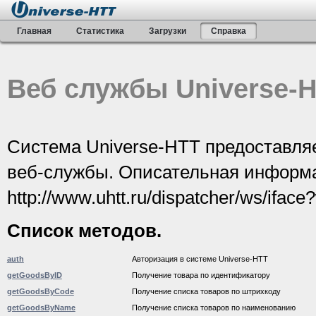
Главная
Статистика
Загрузки
Справка
Веб службы Universe-
Система Universe-HTT предоставляе
веб-службы. Описательная информа
http://www.uhtt.ru/dispatcher/ws/iface
Список методов.
auth
Авторизация в системе Universe-HTT
getGoodsByID
Получение товара по идентификатору
getGoodsByCode
Получение списка товаров по штрихкоду
getGoodsByName
Получение списка товаров по наименованию