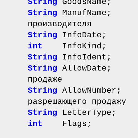
String
GoodsName; 
String
ManufName;
производителя
String
InfoDate; 
int
InfoKind; /
String
InfoIdent; 
String
AllowDate; 
продаже
String
AllowNumber;
разрешающего продажу
String
LetterTy
int
Flags;