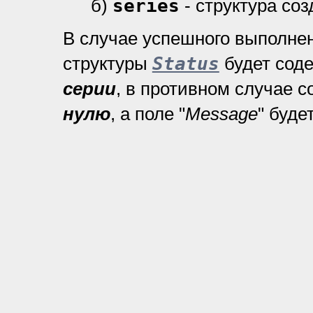
б)
series
- структура со
В случае успешного выполне
структуры
Status
будет сод
серии
, в противном случае 
нулю
, а поле "
Message
" буде