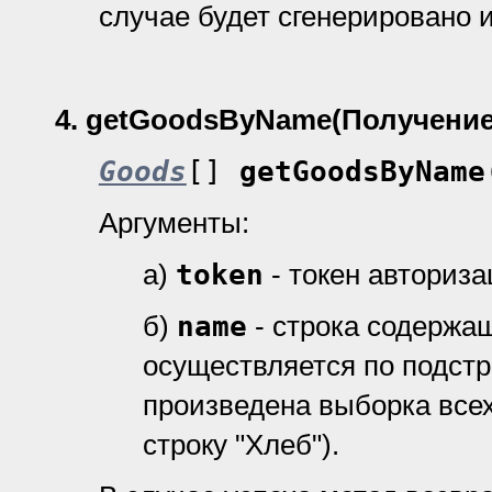
случае будет сгенерировано 
4.
getGoodsByName(Получение
Goods
[]
getGoodsByName
Аргументы:
а)
token
- токен авториз
б)
name
- строка содержа
осуществляется по подстро
произведена выборка все
строку "Хлеб").