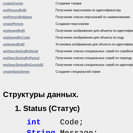
createGoods
Создание товара
getPersonByID
Получение персоналии по идентификатору
getPersonByName
Получение списка персоналий по наименованию
createPerson
Создание персоналии
getImageByID
Получение изображения для объекта по идентифи
getImageByCode
Получение изображения для объекта по коду
setImageByID
Установка изображения для объекта по идентифик
getSpecSeriesBySerial
Получение списка специальных серий по серийно
getSpecSeriesByPeriod
Получение списка специальных серий по периоду
getSpecSeriesByGoodsID
Получение списка специальных серий по идентиф
createSpecSeries
Создание специальной серии
Структуры
данных
.
1.
Status (Статус)
int
Code;