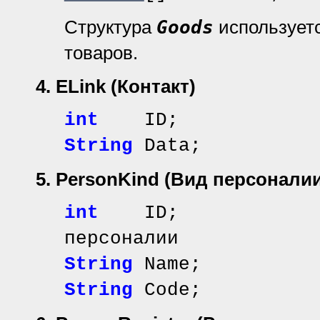
Структура
Goods
используетс
товаров.
4. ELink
(Контакт)
int
ID;
String
Data;
5. PersonKind
(Вид персоналии
int
ID; // иде
персоналии
String
Name; //
String
Code; /