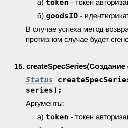
а)
token
- токен авториз
б)
goodsID
- идентификат
В случае успеха метод возвр
противном случае будет сген
15.
createSpecSeries
(Создание
Status
createSpecSerie
series);
Аргументы:
а)
token
- токен авториз