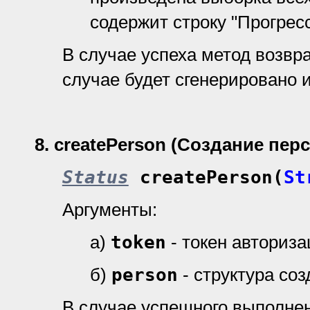
содержит строку "Прогресс
В случае успеха метод возвр
случае будет сгенерировано 
8.
createPerson (Создание пер
Status
createPerson(
St
Аргументы:
а)
token
- токен авториз
б)
person
- структура со
В случае успешного выполне