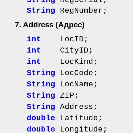
String
RegSerial; 
String
RegNumber
7. Address
(Адрес)
int
LocID; // и
int
CityID
int
LocKind; /
String
LocCode;
String
LocName; /
String
ZIP; //
String
Address; /
double
Latitude;
double
Longitude;