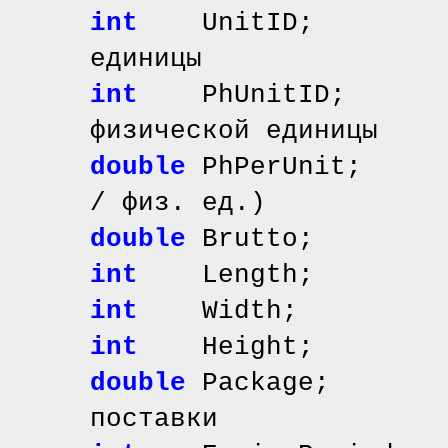
int
UnitID; // и
единицы
int
PhUnitID; /
физической единицы
double
PhPerUnit; /
/ физ. ед.)
double
Brutto; /
int
Length; //
int
Width; //
int
Height; //
double
Package; /
поставки