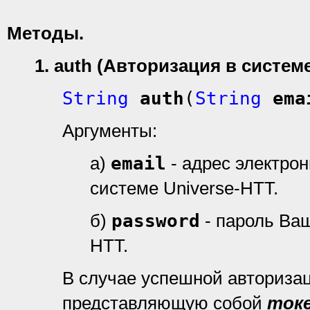
Методы
.
1. auth (Авторизация в систем
String
auth
(
String
ema
Аргументы:
а)
email
- адрес электро
системе Universe-HTT.
б)
password
- пароль Ваш
HTT.
В случае успешной авториза
представляющую собой
ток