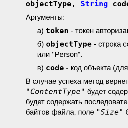
objectType,
String
cod
Аргументы:
а)
token
- токен авториз
б)
objectType
- строка 
или "Person".
в)
code
- код объекта (дл
В случае успеха метод верне
"ContentType"
будет содер
будет содержать последоват
байтов файла, поле
"Size"
б