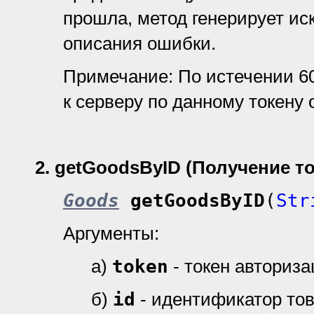
прошла, метод генерирует ис
описания ошибки.
Примечание: По истечении 6
к серверу по данному токену 
2.
getGoodsByID (Получение т
Goods
getGoodsByID
(
Str
Аргументы:
а)
token
- токен авториз
б)
id
- идентификатор тов