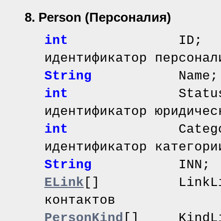
8. Person
(Персоналия)
int
ID
идентификатор персонал
String
Name; /
int
Statu
идентификатор юридичес
int
Catego
идентификатор категори
String
INN;
ELink
[]
LinkLi
контактов
PersonKind
[]
KindLi