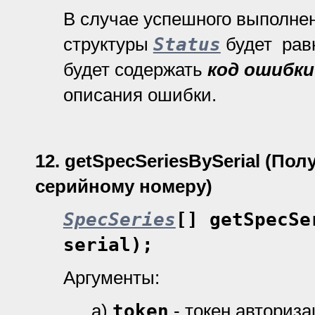
В случае успешного выполне
структуры
Status
будет рав
будет содержать
код ошибки
описания ошибки.
12.
getSpecSeriesBySerial
(Пол
серийному номеру)
SpecSeries
[] getSpecSe
serial);
Аргументы:
а)
token
- токен авториз