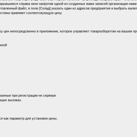
ткрывшемся справа окне напротив одной из созданных вами записей организации нажа
товленный файл, в поле [Склад] указать один из адресов предприятия и выбрать валю
 система привяжет соответсвующую цену.
ку цен непосредсвенно в приложение, которое управляет товарооборотом на вашем пр
?wsdl
ованные при регистрации не сервере
ующих вызовах.
ся как параметр для установки цены.