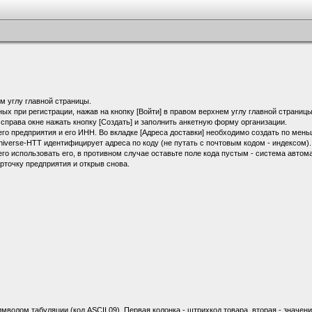
ем углу главной страницы.
ых при регистрации, нажав на кнопку [Войти] в правом верхнем углу главной страницы
справа окне нажать кнопку [Создать] и заполнить анкетную форму организации.
го предприятия и его ИНН. Во вкладке [Адреса доставки] необходимо создать по мен
niverse-HTT идентифицирует адреса по коду (не путать с почтовым кодом - индексом).
го использовать его, в противном случае оставьте поле кода пустым - система автом
рточку предприятия и открыв снова.
волом табуляции (код ASCII 09). Первая колонка - штрихкод товара, вторая - значени