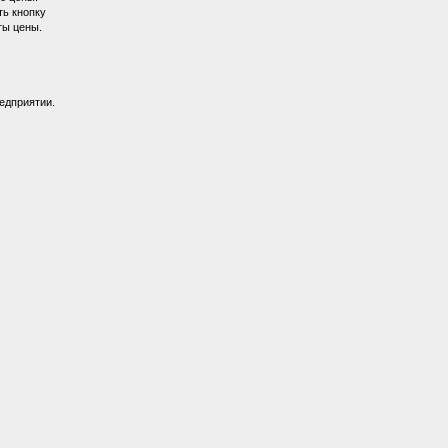
ть кнопку
ты цены.
едприятии.