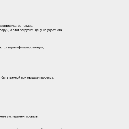
идентификатор товара,
ру (на этот загрузить цену не удасться).
аются идентификатор локации,
т быть важной при отладке процесса.
ожете экспериментировать.