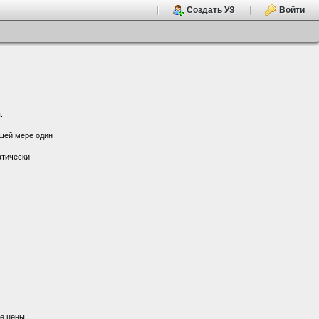
Создать УЗ
Войти
.
ьшей мере один
атически
е цены.