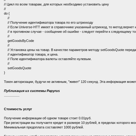
// Цикл по всем товарам, для которых необходимо установить цену
//
do {
//
// Получение идентификатора товара по его штрихкоду
// Если Universe-HTT имеет в справочнике указанный штрихкод, то метод вернет 
// в противном случае - сообщение об ошибке - следует перейти к следующему това
//
getGoodsByCode
//
// Установка цены на товар. В качестве параметров методу setGoodsQuote перед
// идентификатор товара, и цена.
// Поле идентификатора валюты оставляйте нулевым.
//
setGoodsQuote
}
Токен авторизации, будучи не активным, "живет" 120 секунд. Эта информация може
Публикация из системы Papyrus
.................
Стоимость услуг
Получение информации об одном товаре стоит 0.01руб.
При регистрации вы получаете кредит в размере 10 рублей, в пределах которого м
Минимальная предоплата составляет 1000 рублей.