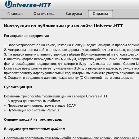
Главная
Статистика
Загрузки
Справка
Инструкция по публикации цен на сайте Universe-HTT
Регистрация предприятия
1. Зарегистрироваться на сайте, нажав на кнопку [Создать аккаунт] в правом верхн
2. Авторизоваться на сайте с помощью адреса электронной почты и пароля, введенн
3. На правой панели главной страницы выбрать [Мои контрагенты] и в открывшемся 
В анкетной форме необходимо, как минимум, корректно указать наименование ваше
фактический адрес предприятия, для которого будут публиковаться цены. Сервис U
Если ваше предприятие имеет уникальный GLN для вводимого адреса, то лучше все
присвоит вашему адресу уникальный код, который вы сможете увидеть сохранив ка
4. Сохраните введенные данные, нажав кнопку [OK] в нижней части окна формы.
Публикация цен
Возможны три способа публикации цен на сервере Universe-HTT:
-- Выгрузка цен текстовым файлом
-- Передача цен посредством методов SOAP
-- Публикация из системы Papyrus
Опишем каждый из трех методов:
Выгрузка цен текстовым файлом
Необходимо подготовить текстовый файл, содержащий две колонки, разделенные сим