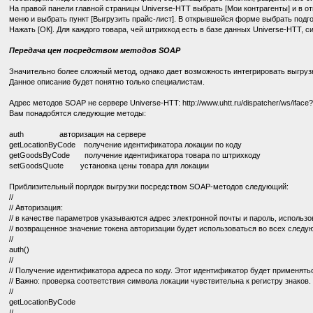
На правой панели главной страницы Universe-HTT выбрать [Мои контрагенты] и в о
меню и выбрать пункт [Выгрузить прайс-лист]. В открывшейся форме выбрать подго
Нажать [ОК]. Для каждого товара, чей штрихкод есть в базе данных Universe-HTT,
Передача цен посредством методов SOAP
Значительно более сложный метод, однако дает возможность интегрировать выгруз
Данное описание будет понятно только специалистам.
Адрес методов SOAP не сервере Universe-HTT: http://www.uhtt.ru/dispatcher/ws/iface
Вам понадобятся следующие методы:
auth авторизация на сервере
getLocationByCode получение идентификатора локации по коду
getGoodsByCode получение идентификатора товара по штрихкоду
setGoodsQuote установка цены товара для локации
Приблизительный порядок выгрузки посредством SOAP-методов следующий:
//
// Авторизация:
// в качестве параметров указываются адрес электронной почты и пароль, использ
// возвращенное значение токена авторизации будет использоваться во всех след
//
auth()
//
// Получение идентификатора адреса по коду. Этот идентификатор будет применять
// Важно: проверка соответствия символа локации чувствительна к регистру знаков.
//
getLocationByCode
//